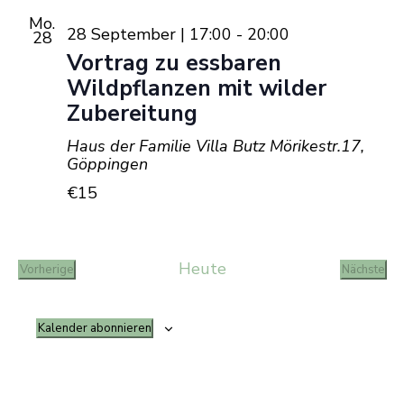
Mo.
28 September | 17:00
-
20:00
28
Vortrag zu essbaren
Wildpflanzen mit wilder
Zubereitung
Haus der Familie Villa Butz
Mörikestr.17,
Göppingen
€15
Heute
Vorherige
Nächste
Veranstaltungen
Veranst
Kalender abonnieren