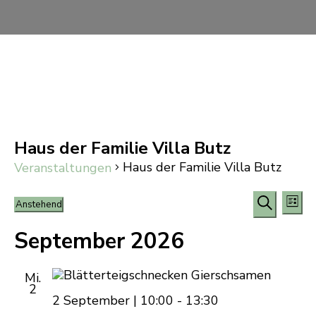
Haus der Familie Villa Butz
Haus der Familie Villa Butz
Veranstaltungen
Vera
Veranstaltungen
Ve
Anstehend
Liste
Datum
An
Suche
Such
wählen.
September 2026
Na
und
Mi.
Ansi
2
2 September | 10:00
-
13:30