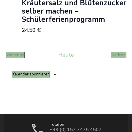
Kräutersalz und Blütenzucker
Navi
selber machen –
Schülerferienprogramm
24,50 €
Heute
Vorherige
Nächste
Veranstaltungen
Veranst
Kalender abonnieren
Telefon
+49 (0) 157 7475 4507