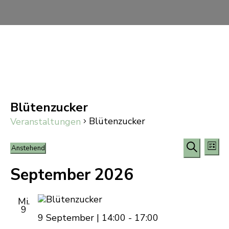
Blütenzucker
Blütenzucker
Veranstaltungen
Vera
Veranstaltungen
Ve
Anstehend
Liste
Datum
An
Suche
Such
wählen.
September 2026
Na
und
Mi.
Ansi
9
9 September | 14:00
-
17:00