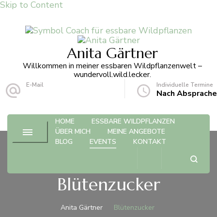
Skip to Content
Anita Gärtner
Willkommen in meiner essbaren Wildpflanzenwelt –
wundervoll.wild.lecker.
E-Mail
Individuelle Termine
info@anita-gaertner.de
Nach Absprache
HOME
ESSBARE WILDPFLANZEN
ÜBER MICH
MEINE ANGEBOTE
BLOG
EVENTS
KONTAKT
Blütenzucker
Anita Gärtner
Blütenzucker