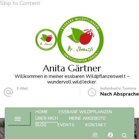
Skip to Content
Anita Gärtner
Willkommen in meiner essbaren Wildpflanzenwelt –
wundervoll.wild.lecker.
E-Mail
Individuelle Termine
info@anita-gaertner.de
Nach Absprache
HOME
ESSBARE WILDPFLANZEN
ÜBER MICH
MEINE ANGEBOTE
BLOG
EVENTS
KONTAKT