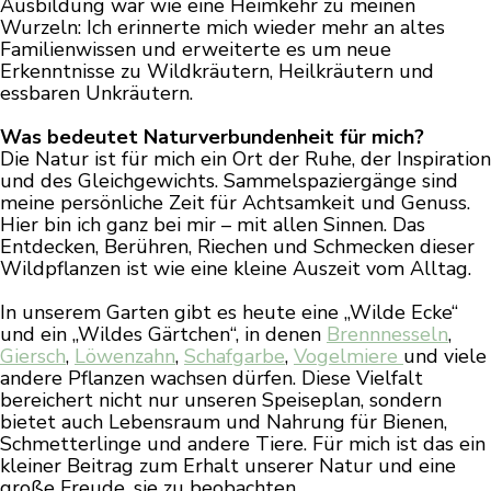
Ausbildung war wie eine Heimkehr zu meinen
Wurzeln: Ich erinnerte mich wieder mehr an altes
Familienwissen und erweiterte es um neue
Erkenntnisse zu Wildkräutern, Heilkräutern und
essbaren Unkräutern.
Was bedeutet Naturverbundenheit für mich?
Die Natur ist für mich ein Ort der Ruhe, der Inspiration
und des Gleichgewichts. Sammelspaziergänge sind
meine persönliche Zeit für Achtsamkeit und Genuss.
Hier bin ich ganz bei mir – mit allen Sinnen. Das
Entdecken, Berühren, Riechen und Schmecken dieser
Wildpflanzen ist wie eine kleine Auszeit vom Alltag.
In unserem Garten gibt es heute eine „Wilde Ecke“
und ein „Wildes Gärtchen“, in denen
Brennnesseln
,
Giersch
,
Löwenzahn
,
Schafgarbe
,
Vogelmiere
und viele
andere Pflanzen wachsen dürfen. Diese Vielfalt
bereichert nicht nur unseren Speiseplan, sondern
bietet auch Lebensraum und Nahrung für Bienen,
Schmetterlinge und andere Tiere. Für mich ist das ein
kleiner Beitrag zum Erhalt unserer Natur und eine
große Freude, sie zu beobachten.