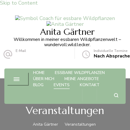
Skip to Content
Anita Gärtner
Willkommen in meiner essbaren Wildpflanzenwelt –
wundervoll.wild.lecker.
E-Mail
Individuelle Termine
info@anita-gaertner.de
Nach Absprache
HOME
ESSBARE WILDPFLANZEN
ÜBER MICH
MEINE ANGEBOTE
BLOG
EVENTS
KONTAKT
Veranstaltungen
Anita Gärtner
Veranstaltungen