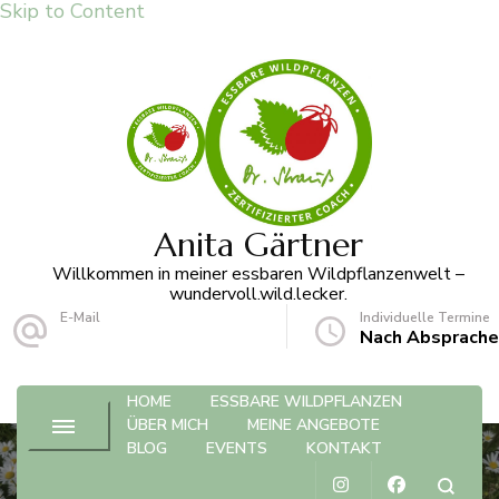
Skip to Content
Anita Gärtner
Willkommen in meiner essbaren Wildpflanzenwelt –
wundervoll.wild.lecker.
E-Mail
Individuelle Termine
info@anita-gaertner.de
Nach Absprache
HOME
ESSBARE WILDPFLANZEN
ÜBER MICH
MEINE ANGEBOTE
BLOG
EVENTS
KONTAKT